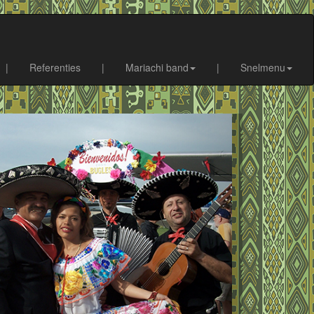
|
Referenties
|
Mariachi band
|
Snelmenu