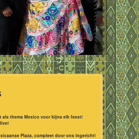
s
als thema Mexico voor bijna elk feest!
live!
xicaanse Plaza, compleet door ons ingericht!