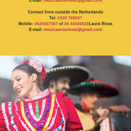
Contact from outside the Netherlands
Tel:
0320 769037
Mobile:
0629457407
of
06 44508525
Laura Rivas
E-mail:
mexicaansefeest@gmail.com