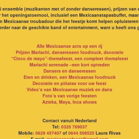
 ensemble (muzikanten met of zonder danseressen), prijzen van e
r het openingstoernooi, inclusief een Mexicaanstapasbuffet, maar 
een Mexicaanse troubadour die het feestje komt helpen opluisteren
verder naar de geschikte band of entertainment, want u heeft on
Alle Mexicaanse acts op een rij
Prijzen Mariachi, danseressen foodtruck, decoratie
“Cinco de mayo”-themafeest, een compleet themafeest
Mariachi serenade –een kort optreden
Dansers en danseressen
Eten en drinken, een Mexicaanse foodtruck
Decoratie en piñatas voor uw feest
Video’s van Mexicaanse muziek en dans
Foto’s van vorige feesten
Azteka, Maya, Inca shows
Contact vanuit Nederland
Tel:
0320 769037
Mobile:
0629 457407
of
0644 508525
Laura Rivas
E-mail:
mexicaansefeest@gmail.com