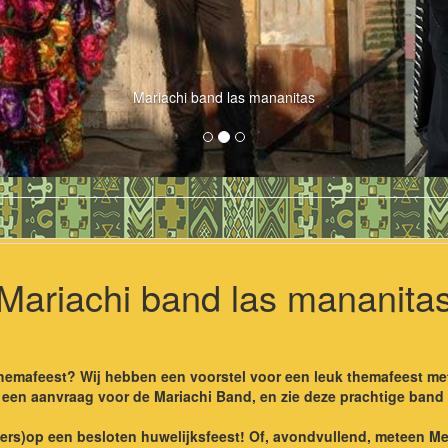
Mariachi band las mananitas
Mariachi band las mananita
hemafeest? Wij hebben een voorstel voor een leuk themafeest met 
een aanvraag voor de Mariachi Band, en zie deze prachtige band 
rs)op een besloten huwelijksfeest! Of, avondvullend, meteen Me