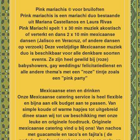
Pink mariachis © voor bruiloften
Prink mariachis is een mariachi duo bestaande
uit Mariana Castellanos en Laura Rivas
Pink Mariachi spelt 1 x 30 min muziek akostisch
of verterkt en dans 2 x 10 min mexicaanse
dansen (Jalisco en Veracruz, of andere dansen
op verzoek) Deze veelzijdige Mexicaanse muziek
duo is beschikbaar voor alle denkbare soorten
events. Ze zijn heel gewild bij (roze)
babyshowers, gay weddings/ felicitatiedienst en
alle andere thema's met een "roze" tintje zoals
een "pink party"
Mexicaanse eten en drinken
Onze Mexicaanse catering service is heel flexible
en bijna aan elk budget aan te passen. Van
simple koude of warme hapjes tot uitgebreid
dinee staan wij tot uw beschikking met onze
leuke en originele foodtruck. Originele
mexicaanse catering vind u bij ons! Van nachos
met guacamole en taco's en fajita's ( de