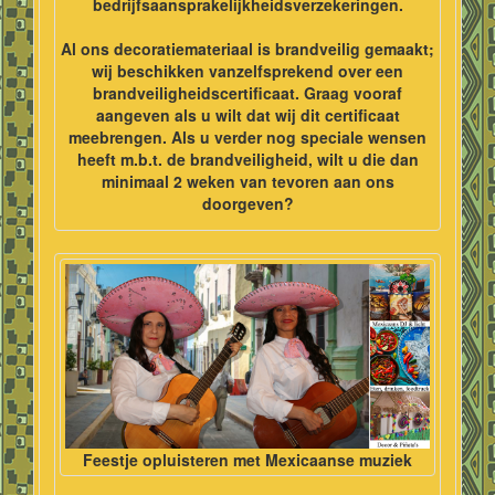
bedrijfsaansprakelijkheidsverzekeringen.
Al ons decoratiemateriaal is brandveilig gemaakt;
wij beschikken vanzelfsprekend over een
brandveiligheidscertificaat. Graag vooraf
aangeven als u wilt dat wij dit certificaat
meebrengen. Als u verder nog speciale wensen
heeft m.b.t. de brandveiligheid, wilt u die dan
minimaal 2 weken van tevoren aan ons
doorgeven?
Feestje opluisteren met Mexicaanse muziek