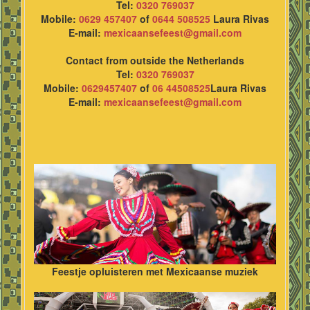
Tel:
0320 769037
Mobile:
0629 457407
of
0644 508525
Laura Rivas
E-mail:
mexicaansefeest@gmail.com
Contact from outside the Netherlands
Tel:
0320 769037
Mobile:
0629457407
of
06 44508525
Laura Rivas
E-mail:
mexicaansefeest@gmail.com
Feestje opluisteren met Mexicaanse muziek