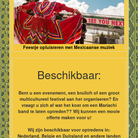
Feestje opluisteren met Mexicaanse muziek
Beschikbaar:
Bent u een evenement, een bruiloft of een groot
multicultureel festival aan het organiseren? En
vraagt u zich af wat het kost om een Mariachi
band te laten optreden?? Wij kunnen een mooie
offerte maken voor u!
Wij zijn beschikbaar voor optredens in:
Nederland, Belgie en Duitsland en andere landen