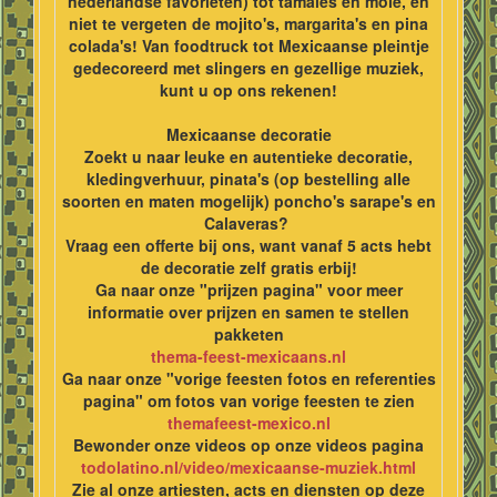
nederlandse favorieten) tot tamales en mole, en
niet te vergeten de mojito's, margarita's en pina
colada's! Van foodtruck tot Mexicaanse pleintje
gedecoreerd met slingers en gezellige muziek,
kunt u op ons rekenen!
Mexicaanse decoratie
Zoekt u naar leuke en autentieke decoratie,
kledingverhuur, pinata's (op bestelling alle
soorten en maten mogelijk) poncho's sarape's en
Calaveras?
Vraag een offerte bij ons, want vanaf 5 acts hebt
de decoratie zelf gratis erbij!
Ga naar onze "prijzen pagina" voor meer
informatie over prijzen en samen te stellen
pakketen
thema-feest-mexicaans.nl
Ga naar onze "vorige feesten fotos en referenties
pagina" om fotos van vorige feesten te zien
themafeest-mexico.nl
Bewonder onze videos op onze videos pagina
todolatino.nl/video/mexicaanse-muziek.html
Zie al onze artiesten, acts en diensten op deze