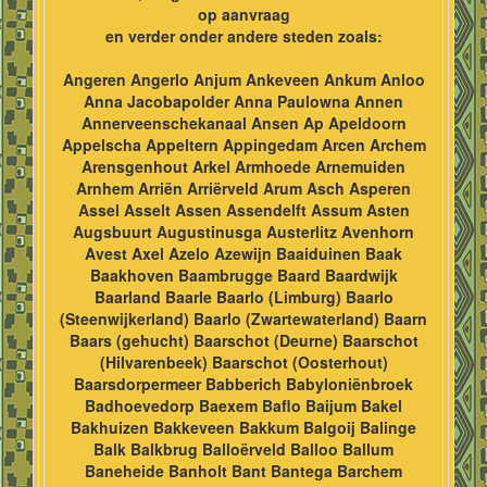
op aanvraag
en verder onder andere steden zoals:
Angeren Angerlo Anjum Ankeveen Ankum Anloo
Anna Jacobapolder Anna Paulowna Annen
Annerveenschekanaal Ansen Ap Apeldoorn
Appelscha Appeltern Appingedam Arcen Archem
Arensgenhout Arkel Armhoede Arnemuiden
Arnhem Arriën Arriërveld Arum Asch Asperen
Assel Asselt Assen Assendelft Assum Asten
Augsbuurt Augustinusga Austerlitz Avenhorn
Avest Axel Azelo Azewijn Baaiduinen Baak
Baakhoven Baambrugge Baard Baardwijk
Baarland Baarle Baarlo (Limburg) Baarlo
(Steenwijkerland) Baarlo (Zwartewaterland) Baarn
Baars (gehucht) Baarschot (Deurne) Baarschot
(Hilvarenbeek) Baarschot (Oosterhout)
Baarsdorpermeer Babberich Babyloniënbroek
Badhoevedorp Baexem Baflo Baijum Bakel
Bakhuizen Bakkeveen Bakkum Balgoij Balinge
Balk Balkbrug Balloërveld Balloo Ballum
Baneheide Banholt Bant Bantega Barchem