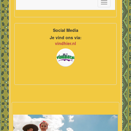
Toggle
navigation
Social Media
Je vind ons via:
vindhier.nl