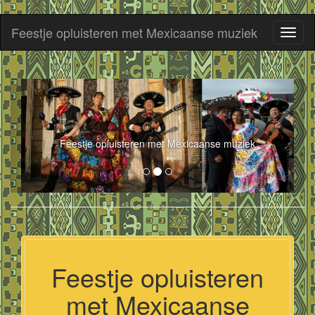
Feestje opluisteren met Mexicaanse muziek
Toggl
naviga
Feestje opluisteren met Mexicaanse muziek
Feestje opluisteren
met Mexicaanse