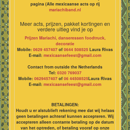
pagina (Alle mexicaanse acts op rij
mariachiband.nl
Meer acts, prijzen, pakket kortingen en
verdere uitleg vind je op
Prijzen Mariachi, danseressen foodtruck,
decoratie
Mobile:
0629 457407
of
0644 508525
Laura Rivas
E-mail:
mexicaansefeest@gmail.com
Contact from outside the Netherlands
Tel:
0320 769037
Mobile:
0629457407
of
06 44508525
Laura Rivas
E-mail:
mexicaansefeest@gmail.com
BETALINGEN:
Houdt u er alstublieft rekening mee dat wij helaas
geen betalingen achteraf kunnen accepteren. Wij
accepteren alleen contante betaling op de datum
van het optreden, of betaling vooraf op onze