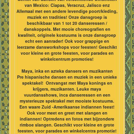
van Mexico: Ciapas, Veracruz, Jalisco enz
Allemaal met een andere levendige poort/kleding,
muziek en tradities! Onze dansgroep is
beschikbaar van 1 tot 20 danseressen /
danskoppels. Met mooie choreografien en
kwaliteit, originele kostuums is onze dansgroep
echt een aanrader! Ook voor grappige en
leerzame dansworkshops voor feesten! Geschikt
voor kleine en grote feesten, voor parades en
winkelcentrum promoties!
Maya, inka en azteka dansers en muzikanten
Pre hispanische dansen en muziek in een unieke
spektakel! Ontvangst met Maya konings en
krijgers, muzikanten. Leuke maya
vuurdansshows, inca danseressen en een
mysterieuze spektakel met mooiste kostuums.
Een waare Zuid -Amerikaanse indiannen feest!
Ook voor meet en greet met slangen en
indiannen! Optredens en fotos met bijzondere
rimboe slangen. Geschikt voor kleine en grote
feesten, voor parades en winkelcentra promotie!